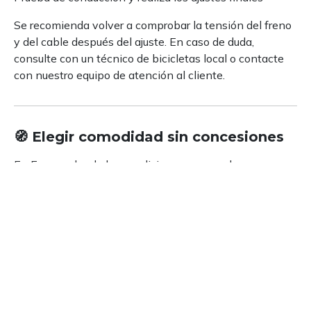
Se recomienda volver a comprobar la tensión del freno
y del cable después del ajuste. En caso de duda,
consulte con un técnico de bicicletas local o contacte
con nuestro equipo de atención al cliente.
🧭 Elegir comodidad sin concesiones
En Europa, donde las condiciones para andar en
bicicleta varían desde las empinadas carreteras de
montaña de Austria hasta los caminos adoquinados de
Bélgica,
La personalización de la altura del manillar
no es un lujo: es esencial
Las bicicletas eléctricas de
montaña con neumáticos anchos ofrecen una
estabilidad y tracción superiores, pero sin una
ergonomía adecuada, el viaje puede resultar
innecesariamente fatigoso.