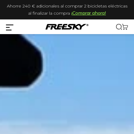
Ahorre 240 € adicionales al comprar 2 bicicletas eléctricas
¡Comprar ahora!
al finalizar la compra