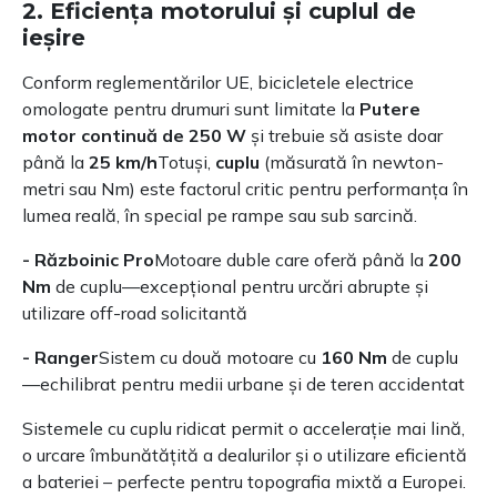
2. Eficiența motorului și cuplul de
ieșire
Conform reglementărilor UE, bicicletele electrice
omologate pentru drumuri sunt limitate la
Putere
motor continuă de 250 W
și trebuie să asiste doar
până la
25 km/h
Totuși,
cuplu
(măsurată în newton-
metri sau Nm) este factorul critic pentru performanța în
lumea reală, în special pe rampe sau sub sarcină.
- Războinic Pro
Motoare duble care oferă până la
200
Nm
de cuplu—excepțional pentru urcări abrupte și
utilizare off-road solicitantă
- Ranger
Sistem cu două motoare cu
160 Nm
de cuplu
—echilibrat pentru medii urbane și de teren accidentat
Sistemele cu cuplu ridicat permit o accelerație mai lină,
o urcare îmbunătățită a dealurilor și o utilizare eficientă
a bateriei – perfecte pentru topografia mixtă a Europei.