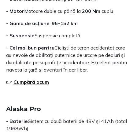
- Motor
Motoare duble cu până la
200 Nm
cuplu
- Gama de acțiune
:
96–152 km
- Suspensie
Suspensie completă
- Cel mai bun pentru
Cicliști de teren accidentat care
au nevoie de abilități puternice de urcare pe dealuri și
durabilitate pe suprafețe accidentate. Excelent pentru
naveta la țară și aventuri în aer liber.
👉
Cumpără acum
Alaska Pro
- Baterie
Sistem cu două baterii de 48V și 41Ah (total
1968Wh)