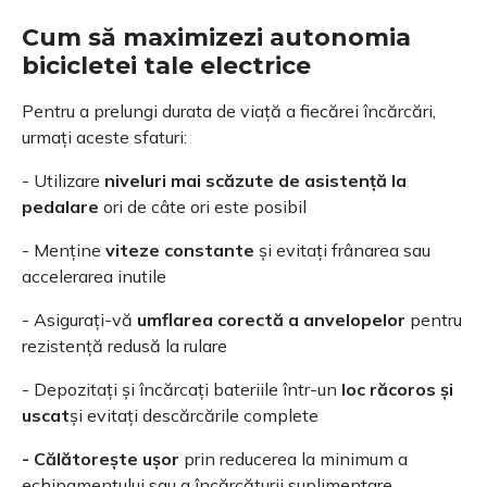
Cum să maximizezi autonomia
bicicletei tale electrice
Pentru a prelungi durata de viață a fiecărei încărcări,
urmați aceste sfaturi:
- Utilizare
niveluri mai scăzute de asistență la
pedalare
ori de câte ori este posibil
- Menține
viteze constante
și evitați frânarea sau
accelerarea inutile
- Asigurați-vă
umflarea corectă a anvelopelor
pentru
rezistență redusă la rulare
- Depozitați și încărcați bateriile într-un
loc răcoros și
uscat
și evitați descărcările complete
- Călătorește ușor
prin reducerea la minimum a
echipamentului sau a încărcăturii suplimentare