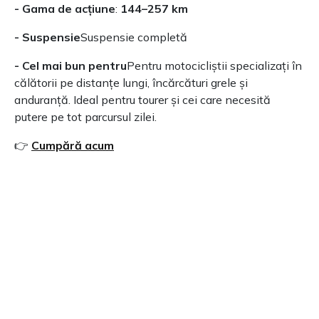
- Gama de acțiune
:
144–257 km
- Suspensie
Suspensie completă
- Cel mai bun pentru
Pentru motocicliștii specializați în
călătorii pe distanțe lungi, încărcături grele și
anduranță. Ideal pentru tourer și cei care necesită
putere pe tot parcursul zilei.
👉
Cumpără acum
Ranger
- Baterie
48V 23Ah
- Motor
Motoare duble cu
160 Nm
cuplu
- Gama de acțiune
:
96–152 km