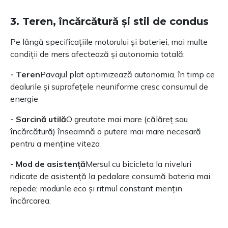
3. Teren, încărcătură și stil de condus
Pe lângă specificațiile motorului și bateriei, mai multe
condiții de mers afectează și autonomia totală:
- Teren
Pavajul plat optimizează autonomia, în timp ce
dealurile și suprafețele neuniforme cresc consumul de
energie
- Sarcină utilă
O greutate mai mare (călăreț sau
încărcătură) înseamnă o putere mai mare necesară
pentru a menține viteza
- Mod de asistență
Mersul cu bicicleta la niveluri
ridicate de asistență la pedalare consumă bateria mai
repede; modurile eco și ritmul constant mențin
încărcarea.