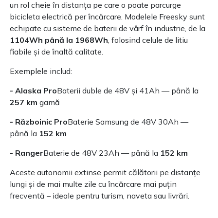
un rol cheie în distanța pe care o poate parcurge
bicicleta electrică per încărcare. Modelele Freesky sunt
echipate cu sisteme de baterii de vârf în industrie, de la
1104Wh până la 1968Wh
, folosind celule de litiu
fiabile și de înaltă calitate.
Exemplele includ:
- Alaska Pro
Baterii duble de 48V și 41Ah — până la
257 km
gamă
- Războinic Pro
Baterie Samsung de 48V 30Ah —
până la
152 km
- Ranger
Baterie de 48V 23Ah — până la
152 km
Aceste autonomii extinse permit călătorii pe distanțe
lungi și de mai multe zile cu încărcare mai puțin
frecventă – ideale pentru turism, naveta sau livrări.