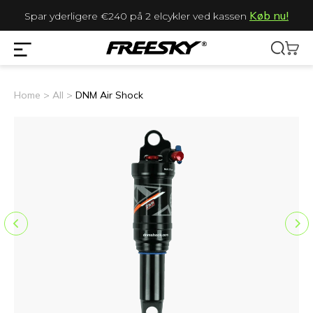
Køb nu!
Spar yderligere €240 på 2 elcykler ved kassen
Home >
All >
DNM Air Shock