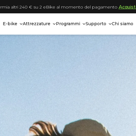
Acquist
rmia altri 240 € su 2 eBike al momento del pagamento
E-bike
Attrezzature
Programmi
Supporto
Chi siamo