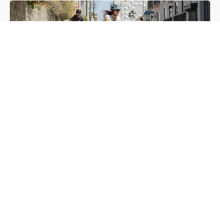
Freesky Rocky Pro vs Cyrusher Kommoda 3.0
Aug 29, 2025 09:00
At Freesky, we are dedicated to redefining the electric bike
experience through cutting-edge technology and innovative
design. Our mission is to deliver an enjoyable, safe, and high-
performance ride, which is exemplified by the Freesky Rocky
Read More
Pro. With its robust yet sleek design, the Rocky Pro stands as
a flagship of versatile e-bike engineering. Featuring advanced
components, dual-certified UL batteries, and powerful motor
systems, it raises the bar for what a high-end step-through e-
bike can offer. Read on to see how the Rocky Pro excels
when compared to one of our most asked-about competitors,
the Cyrusher Kommoda 3.0, across performance, comfort, and