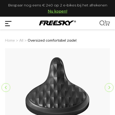
Bespaar nog eens € 240 op 2 e-bikes bij het afrekenen
Nu kopen!
Home >
All >
Oversized comfortabel zadel