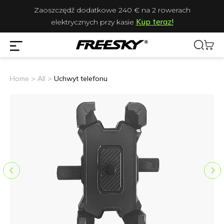
Zaoszczędź dodatkowe 240 € na 2 rowerach
Kup teraz!
elektrycznych przy kasie
Home >
All >
Uchwyt telefonu