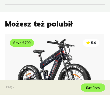
Możesz też polubił
Save €700
5.0
Buy Now
FAQs