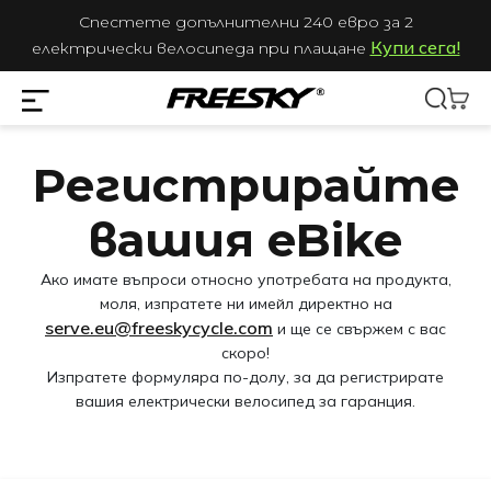
Спестете допълнителни 240 евро за 2
Купи сега!
електрически велосипеда при плащане
Регистрирайте
вашия eBike
Ако имате въпроси относно употребата на продукта,
моля, изпратете ни имейл директно на
serve.eu@freeskycycle.com
и ще се свържем с вас
скоро!
Изпратете формуляра по-долу, за да регистрирате
вашия електрически велосипед за гаранция.