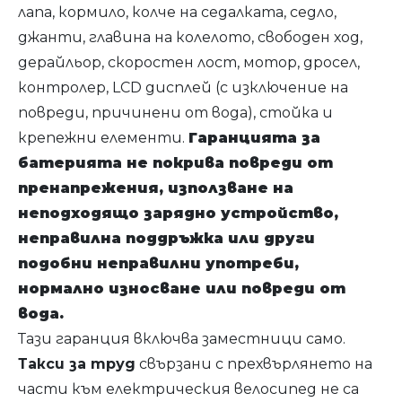
лапа, кормило, колче на седалката, седло,
джанти, главина на колелото, свободен ход,
дерайльор, скоростен лост, мотор, дросел,
контролер, LCD дисплей (с изключение на
повреди, причинени от вода), стойка и
крепежни елементи.
Гаранцията за
батерията не покрива повреди от
пренапрежения, използване на
неподходящо зарядно устройство,
неправилна поддръжка или други
подобни неправилни употреби,
нормално износване или повреди от
вода.
Тази гаранция включва заместници само.
Такси за труд
свързани с прехвърлянето на
части към електрическия велосипед не са