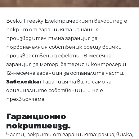
Всеки Freesky Електрическият велосипед е
покрит от гаранцията на нашия
производител
пълна гаранция за
първоначалния собственик срещу всички
производствени дефекти. 1
8-месечна
гаранция за мотор, батерия и контролер и
12-месечна гаранция за останалите части.
Забележка:
Гаранцията важи само за
оригиналните собственици и не е
прехвърляема.
Гаранционно
покритие
изд.
Части, покрити от гаранцията: рамка, вилка,