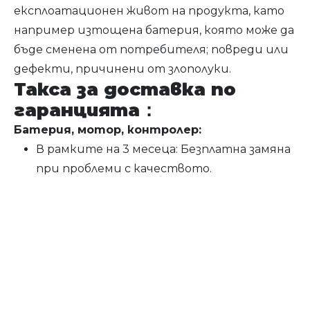
експлоатационен живот на продукта, като
например изтощена батерия, която може да
бъде сменена от потребителя; повреди или
дефекти, причинени от злополуки.
Такса за доставка по
гаранцията
：
Батерия, мотор, контролер:
В рамките на 3 месеца: Безплатна замяна
при проблеми с качеството.
4 до 12 месеца: Безплатна подмяна, но се
прилагат 50% от разходите за доставка.
13 до 18 месеца: Безплатна подмяна, но се
прилагат 100% от разходите за доставка.
Други компоненти (дисплей, дросел,
окабеляване, светлини, рамка, вилка, колче
за седалка, кормило, стойка, лапа, спирачен