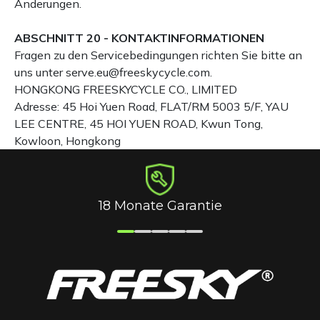
Änderungen.
ABSCHNITT 20 - KONTAKTINFORMATIONEN
Fragen zu den Servicebedingungen richten Sie bitte an
uns unter serve.eu@freeskycycle.com.
HONGKONG FREESKYCYCLE CO., LIMITED
Adresse: 45 Hoi Yuen Road, FLAT/RM 5003 5/F, YAU
LEE CENTRE, 45 HOI YUEN ROAD, Kwun Tong,
Kowloon, Hongkong
18 Monate Garantie